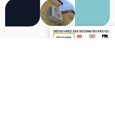
DÉCOUVREZ SEG SECOND ŒUVRE ICI.
DÉCOUVRIR
Ne subissez pas la canicule, agissez !
Découvrez nos services spécialisés en
climatisation
chez SEG63.
Nous proposons une expertise complète pour répondre à tous vos
besoins.
Installation de climatisation
Maintenance de