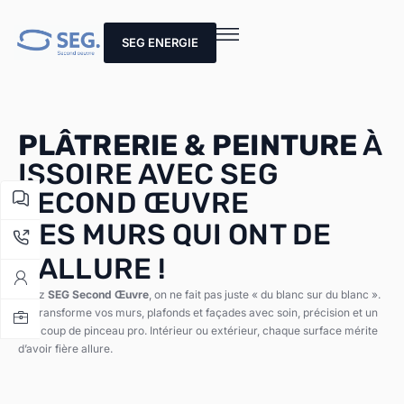
SEG ENERGIE
PLÂTRERIE & PEINTURE
À
ISSOIRE AVEC SEG
SECOND ŒUVRE
DES MURS QUI ONT DE
L’ALLURE !
Chez
SEG Second Œuvre
, on ne fait pas juste « du blanc sur du blanc ».
On transforme vos murs, plafonds et façades avec soin, précision et un
vrai coup de pinceau pro. Intérieur ou extérieur, chaque surface mérite
d’avoir fière allure.