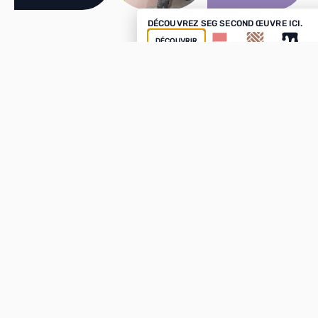
DÉCOUVREZ SEG SECOND ŒUVRE ICI.
DÉCOUVRIR
Nos domaines d’intervention
Pose de
cloisons
en plaques de plâtre,
doublages
thermiques
et
acoustiques
,
faux plafonds
, bandes de
finition…
On prépare vos intérieurs avec rigueur pour des
surfaces nettes, prêtes à être sublimées.
SEG
intervient
chez les
particuliers
, les
pros
et les
collectivités.
Peinture intérieure
Peinture extérieure
Peinture mate, satinée, velours,
Ravalement de façade, volets,
effets décoratifs… Sur des murs,